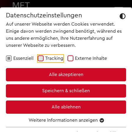
Datenschutzeinstellungen
Auf unserer Webseite werden Cookies verwendet.
Einige davon werden zwingend benötigt, während es
uns andere ermöglichen, Ihre Nutzererfahrung auf
unserer Webseite zu verbessern.
Essenziell
Tracking
Externe Inhalte
START
TERMINE
Alle akzeptieren
ARCHIV
Speichern & schließen
KINO & TICKETS
Alle ablehnen
NEWSLETTER
Weitere Informationen anzeigen
IL TROVATORE