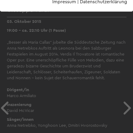
Impressum
|
Datenschutzerklärung
Giuseppe Verdi
03. Oktober 2015
19:00 – ca. 22:10 Uhr (1 Pause)
„Besser als Maria Callas“ jubelte die Süddeutsche Zeitung nach
Anna Netrebkos Auftritt als Leonora bei den Salzburger
Festspielen im August 2014. Verdis Il Trovatore ist romantische
Oper pur. Eine unerschöpfliche Fülle von Melodien, dazu eine
geradezu bizarre Geschichte um Bruderzwist und
Leidenschaft, Schlösser, Scheiterhaufen, Zigeuner, Soldaten
und Nonnen – kein Sujet der Schauerromantik fehlt.
Dirigent/in
Marco Armiliato
Inszenierung
David McVicar
Sänger/innen
Anna Netrebko, Yonghoon Lee, Dmitri Hvorostovsky