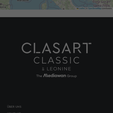
Leaflet
|
©
OpenStreetMap
contributors
ÜBER UNS