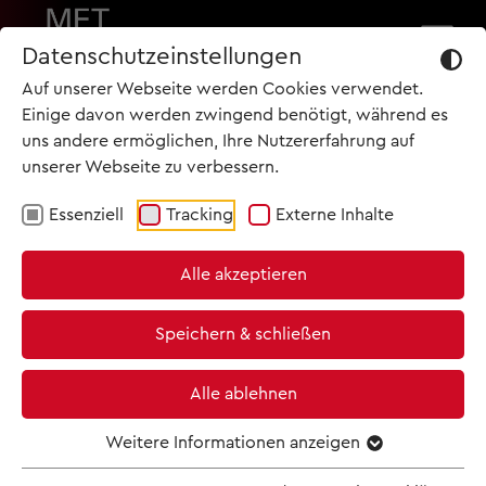
Datenschutzeinstellungen
Auf unserer Webseite werden Cookies verwendet.
KINO FINDEN | TICKETS
Einige davon werden zwingend benötigt, während es
uns andere ermöglichen, Ihre Nutzererfahrung auf
ERHALTEN SIE IM
unserer Webseite zu verbessern.
TEILNEHMENDEN KINO
Essenziell
Tracking
Externe Inhalte
START
TERMINE
Alle akzeptieren
ARCHIV
Speichern & schließen
KINO & TICKETS
+
Alle ablehnen
NEWSLETTER
−
Weitere Informationen anzeigen