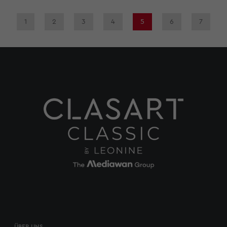
1
2
3
4
5
6
7
ÜBER UNS