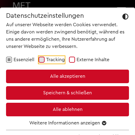
Datenschutzeinstellungen
Auf unserer Webseite werden Cookies verwendet.
BLEIBEN SIE IMMER AUF DEM LAUFENDEN!
Einige davon werden zwingend benötigt, während es
uns andere ermöglichen, Ihre Nutzererfahrung auf
unserer Webseite zu verbessern.
Essenziell
Tracking
Externe Inhalte
START
TERMINE
Alle akzeptieren
TOP NEWS
ARCHIV
Speichern & schließen
19.05.2026
KINO & TICKETS
Clasart Classic bringt am 30.
Alle ablehnen
NEWSLETTER
Mai Gabriela Lena Franks erste
Weitere Informationen anzeigen
Oper EL ÚLTIMO SUEÑO DE