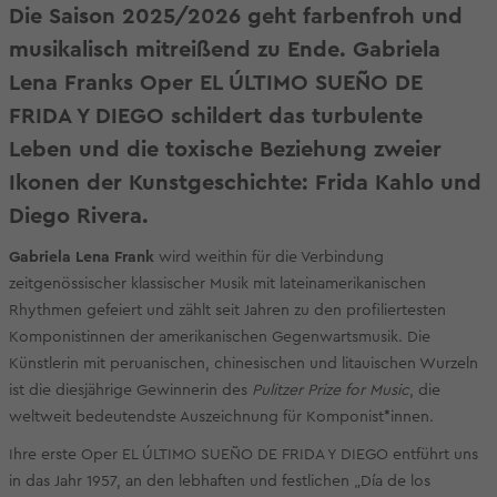
Die Saison 2025/2026 geht farbenfroh und
musikalisch mitreißend zu Ende. Gabriela
Lena Franks Oper EL ÚLTIMO SUEÑO DE
FRIDA Y DIEGO schildert das turbulente
Leben und die toxische Beziehung zweier
Ikonen der Kunstgeschichte: Frida Kahlo und
Diego Rivera.
Gabriela Lena Frank
wird weithin für die Verbindung
zeitgenössischer klassischer Musik mit lateinamerikanischen
Rhythmen gefeiert und zählt seit Jahren zu den profiliertesten
Komponistinnen der amerikanischen Gegenwartsmusik. Die
Künstlerin mit peruanischen, chinesischen und litauischen Wurzeln
ist die diesjährige Gewinnerin des
Pulitzer Prize for Music
, die
weltweit bedeutendste Auszeichnung für Komponist*innen.
Ihre erste Oper EL ÚLTIMO SUEÑO DE FRIDA Y DIEGO entführt uns
in das Jahr 1957, an den lebhaften und festlichen „Día de los