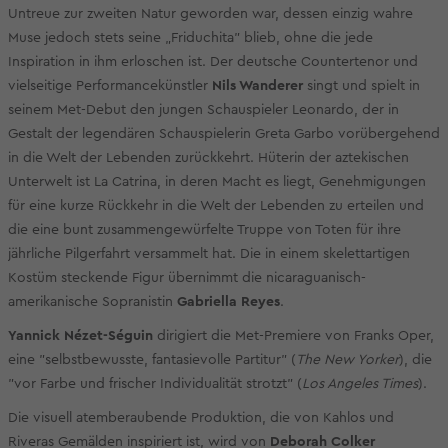
Untreue zur zweiten Natur geworden war, dessen einzig wahre
Muse jedoch stets seine „Friduchita" blieb, ohne die jede
Inspiration in ihm erloschen ist. Der deutsche Countertenor und
vielseitige Performancekünstler
Nils Wanderer
singt und spielt in
seinem Met-Debut den jungen Schauspieler Leonardo, der in
Gestalt der legendären Schauspielerin Greta Garbo vorübergehend
in die Welt der Lebenden zurückkehrt. Hüterin der aztekischen
Unterwelt ist La Catrina, in deren Macht es liegt, Genehmigungen
für eine kurze Rückkehr in die Welt der Lebenden zu erteilen und
die eine bunt zusammengewürfelte Truppe von Toten für ihre
jährliche Pilgerfahrt versammelt hat. Die in einem skelettartigen
Kostüm steckende Figur übernimmt die nicaraguanisch-
amerikanische Sopranistin
Gabriella Reyes
.
Yannick Nézet-Séguin
dirigiert die Met-Premiere von Franks Oper,
eine "selbstbewusste, fantasievolle Partitur" (
The New Yorker
), die
"vor Farbe und frischer Individualität strotzt" (
Los Angeles Times
).
Die visuell atemberaubende Produktion, die von Kahlos und
Riveras Gemälden inspiriert ist, wird von
Deborah Colker