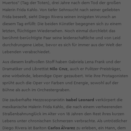
Muertos" (Tag der Toten), drei Jahre nach dem Tod der großen
Malerin Frida Kahlo. Von tiefer Sehnsucht nach seiner geliebten
Frida beseelt, sieht Diego Rivera seinen innigsten Wunsch an
diesem Tag erfüllt: Die beiden Künstler begegnen sich zu einem
letzten, flüchtigen Wiedersehen. Noch einmal durchlebt das
berühmt-berüchtigte Paar seine leidenschaftliche und von Leid
durchdrungene Liebe, bevor es sich für immer aus der Welt der
Lebenden verabschiedet.
Aus diesem kraftvollen Stoff haben Gabriela Lena Frank und der
Dramatiker und Librettist
Nilo Cruz
, auch er Pulitzer-Preisträger,
eine wirbelnde, lebendige Oper gezaubert. Wie ihre Protagonisten
sprüht auch die Oper vor Farben und Energie, sowohl auf der
Bühne als auch im Orchestergraben.
Die zauberhafte Mezzosopranistin
Isabel Leonard
verkörpert die
mexikanische Malerin Frida Kahlo, die nach einem verheerenden
Straßenbahnunglück im Alter von 18 Jahren den Rest ihres kurzen
Lebens unter chronischen Schmerzen verbrachte. Als untröstlicher
Diego Rivera ist Bariton
Carlos Álvarez
zu erleben, ein Mann, dem