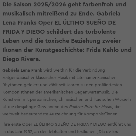
Die Saison 2025/2026 geht farbenfroh und
musikalisch mitreißend zu Ende. Gabriela
Lena Franks Oper EL ÚLTIMO SUEÑO DE
FRIDA Y DIEGO schildert das turbulente
Leben und die toxische Beziehung zweier
Ikonen der Kunstgeschichte: Frida Kahlo und
Diego Rivera.
Gabriela Lena Frank
wird weithin für die Verbindung
zeitgenössischer klassischer Musik mit lateinamerikanischen
Rhythmen gefeiert und zählt seit Jahren zu den profiliertesten
Komponistinnen der amerikanischen Gegenwartsmusik. Die
Künstlerin mit peruanischen, chinesischen und litauischen Wurzeln
ist die diesjährige Gewinnerin des
Pulitzer Prize for Music
, die
weltweit bedeutendste Auszeichnung für Komponist*innen.
Ihre erste Oper EL ÚLTIMO SUEÑO DE FRIDA Y DIEGO entführt uns
in das Jahr 1957, an den lebhaften und festlichen „Día de los