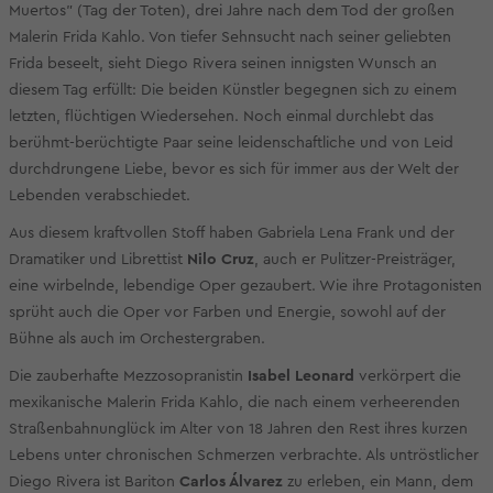
Muertos" (Tag der Toten), drei Jahre nach dem Tod der großen
Malerin Frida Kahlo. Von tiefer Sehnsucht nach seiner geliebten
Frida beseelt, sieht Diego Rivera seinen innigsten Wunsch an
diesem Tag erfüllt: Die beiden Künstler begegnen sich zu einem
letzten, flüchtigen Wiedersehen. Noch einmal durchlebt das
berühmt-berüchtigte Paar seine leidenschaftliche und von Leid
durchdrungene Liebe, bevor es sich für immer aus der Welt der
Lebenden verabschiedet.
Aus diesem kraftvollen Stoff haben Gabriela Lena Frank und der
Dramatiker und Librettist
Nilo Cruz
, auch er Pulitzer-Preisträger,
eine wirbelnde, lebendige Oper gezaubert. Wie ihre Protagonisten
sprüht auch die Oper vor Farben und Energie, sowohl auf der
Bühne als auch im Orchestergraben.
Die zauberhafte Mezzosopranistin
Isabel Leonard
verkörpert die
mexikanische Malerin Frida Kahlo, die nach einem verheerenden
Straßenbahnunglück im Alter von 18 Jahren den Rest ihres kurzen
Lebens unter chronischen Schmerzen verbrachte. Als untröstlicher
Diego Rivera ist Bariton
Carlos Álvarez
zu erleben, ein Mann, dem