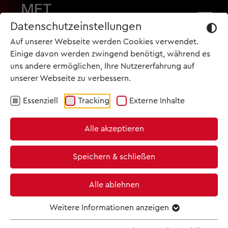
Datenschutzeinstellungen
Auf unserer Webseite werden Cookies verwendet.
BLEIBEN SIE IMMER AUF DEM LAUFENDEN!
Einige davon werden zwingend benötigt, während es
uns andere ermöglichen, Ihre Nutzererfahrung auf
unserer Webseite zu verbessern.
Essenziell
Tracking
Externe Inhalte
START
TERMINE
Alle akzeptieren
TOP NEWS
ARCHIV
Speichern & schließen
19.05.2026
KINO & TICKETS
Clasart Classic bringt am 30.
Alle ablehnen
NEWSLETTER
Mai Gabriela Lena Franks erste
Weitere Informationen anzeigen
Oper EL ÚLTIMO SUEÑO DE