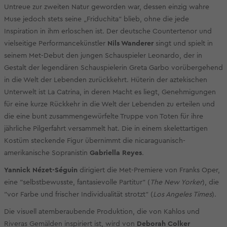
Untreue zur zweiten Natur geworden war, dessen einzig wahre
Muse jedoch stets seine „Friduchita" blieb, ohne die jede
Inspiration in ihm erloschen ist. Der deutsche Countertenor und
vielseitige Performancekünstler
Nils Wanderer
singt und spielt in
seinem Met-Debut den jungen Schauspieler Leonardo, der in
Gestalt der legendären Schauspielerin Greta Garbo vorübergehend
in die Welt der Lebenden zurückkehrt. Hüterin der aztekischen
Unterwelt ist La Catrina, in deren Macht es liegt, Genehmigungen
für eine kurze Rückkehr in die Welt der Lebenden zu erteilen und
die eine bunt zusammengewürfelte Truppe von Toten für ihre
jährliche Pilgerfahrt versammelt hat. Die in einem skelettartigen
Kostüm steckende Figur übernimmt die nicaraguanisch-
amerikanische Sopranistin
Gabriella Reyes
.
Yannick Nézet-Séguin
dirigiert die Met-Premiere von Franks Oper,
eine "selbstbewusste, fantasievolle Partitur" (
The New Yorker
), die
"vor Farbe und frischer Individualität strotzt" (
Los Angeles Times
).
Die visuell atemberaubende Produktion, die von Kahlos und
Riveras Gemälden inspiriert ist, wird von
Deborah Colker