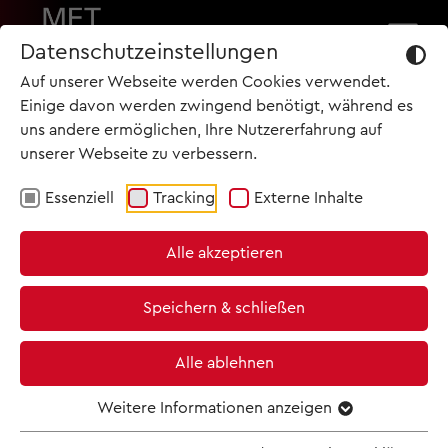
TOP NEWS
Datenschutzeinstellungen
Auf unserer Webseite werden Cookies verwendet.
09.05.2025
Einige davon werden zwingend benötigt, während es
uns andere ermöglichen, Ihre Nutzererfahrung auf
Clasart Classic bringt Richard
unserer Webseite zu verbessern.
Strauss‘ Skandaloper SALOME
Essenziell
Tracking
Externe Inhalte
START
am 17. Mai live aus der Met ins
TERMINE
Kino
Alle akzeptieren
ARCHIV
Speichern & schließen
KINO & TICKETS
Alle ablehnen
NEWSLETTER
Weitere Informationen anzeigen