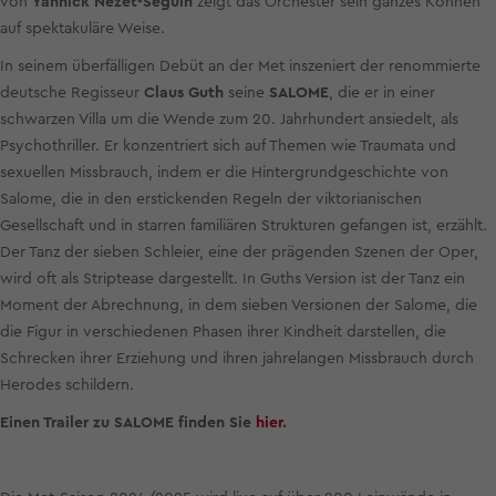
von
Yannick Nézet-Séguin
zeigt das Orchester sein ganzes Können
auf spektakuläre Weise.
In seinem überfälligen Debüt an der Met inszeniert der renommierte
deutsche Regisseur
Claus Guth
seine
SALOME
, die er in einer
schwarzen Villa um die Wende zum 20. Jahrhundert ansiedelt, als
Psychothriller. Er konzentriert sich auf Themen wie Traumata und
sexuellen Missbrauch, indem er die Hintergrundgeschichte von
Salome, die in den erstickenden Regeln der viktorianischen
Gesellschaft und in starren familiären Strukturen gefangen ist, erzählt.
Der Tanz der sieben Schleier, eine der prägenden Szenen der Oper,
wird oft als Striptease dargestellt. In Guths Version ist der Tanz ein
Moment der Abrechnung, in dem sieben Versionen der Salome, die
die Figur in verschiedenen Phasen ihrer Kindheit darstellen, die
Schrecken ihrer Erziehung und ihren jahrelangen Missbrauch durch
Herodes schildern.
Einen Trailer zu SALOME finden Sie
hier
.