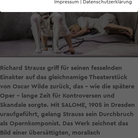
Impressum
|
Datenschutzerklärung
Richard Strauss griff für seinen fesselnden
Einakter auf das gleichnamige Theaterstück
von Oscar Wilde zurück, das – wie die spätere
Oper – lange Zeit für Kontroversen und
Skandale sorgte. Mit SALOME, 1905 in Dresden
uraufgeführt, gelang Strauss sein Durchbruch
als Opernkomponist. Das Werk zeichnet das
Bild einer übersättigten, moralisch